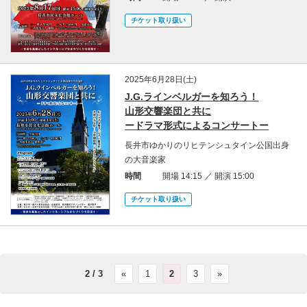
チケット取り扱い
2025年6月28日(土)
J.G.ラインベルガーを知ろう！
山形交響楽団と共に
ードラマ形式によるコンサートー
長井市ゆかりのリヒテンシュタイン公国出身
の大音楽家
時間
開場 14:15 ／ 開演 15:00
チケット取り扱い
2 / 3
«
1
2
3
»