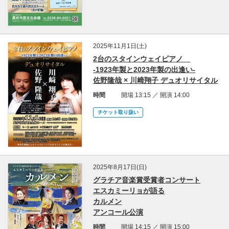
2025年11月1日(土)
2台のスタインウェイピアノ
-1923年製と2023年製の出逢い-
佐野隆哉 × 川﨑翔子 デュオリサイタル
時間
開場 13:15 ／ 開演 14:00
チケット取り扱い
2025年8月17日(日)
グラチア音楽賞受賞者コンサート
エスカミーリョが語る
カルメン
アンコール公演
時間
開場 14:15 ／ 開演 15:00