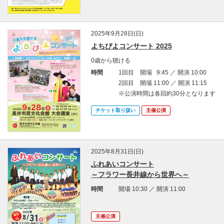
2025年9月28日(日)
よちぴよコンサート 2025
0歳から聴ける
時間
1回目 開場 9:45 ／ 開演 10:00
2回目 開場 11:00 ／ 開演 11:15
※公演時間は各回約30分となります
チケット取り扱い
主催公演
2025年8月31日(日)
ふれあいコンサート
～フラワー長井線から世界へ～
時間
開場 10:30 ／ 開演 11:00
主催公演