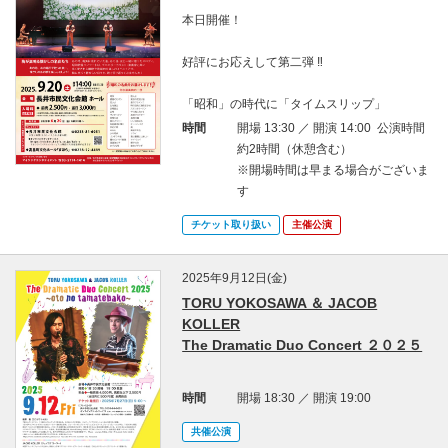
本日開催！
好評にお応えして第二弾 ‼
「昭和」の時代に「タイムスリップ」
時間
開場 13:30 ／ 開演 14:00 公演時間
約2時間（休憩含む）
※開場時間は早まる場合がございま
す
チケット取り扱い
主催公演
2025年9月12日(金)
TORU YOKOSAWA ＆ JACOB
KOLLER
The Dramatic Duo Concert ２０２５
時間
開場 18:30 ／ 開演 19:00
共催公演