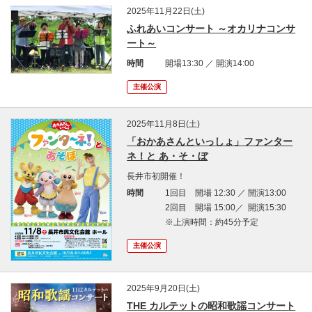
2025年11月22日(土)
ふれあいコンサート ～オカリナコンサ
ート～
時間
開場13:30 ／ 開演14:00
主催公演
2025年11月8日(土)
「おかあさんといっしょ」ファンター
ネ！と あ・そ・ぼ
長井市初開催！
時間
1回目 開場 12:30 ／ 開演13:00
2回目 開場 15:00／ 開演15:30
※上演時間：約45分予定
主催公演
2025年9月20日(土)
THE カルテットの昭和歌謡コンサート