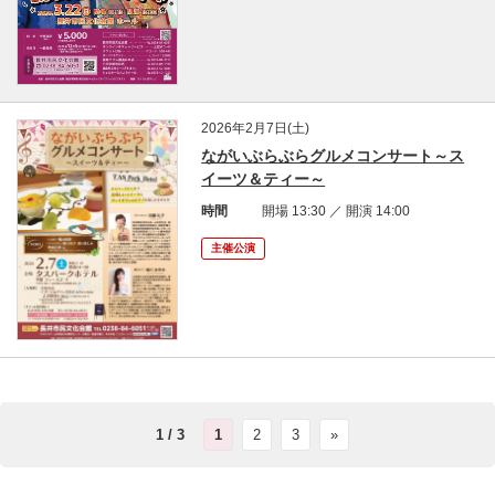
2026年2月7日(土)
ながいぶらぶらグルメコンサート～ス
イーツ＆ティー～
時間
開場 13:30 ／ 開演 14:00
主催公演
1 / 3
1
2
3
»