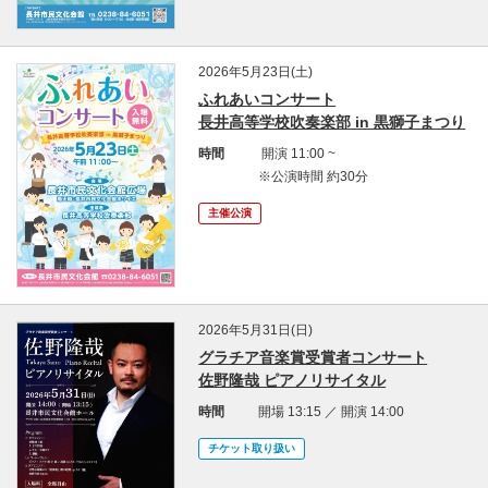
2026年5月23日(土)
ふれあいコンサート
長井高等学校吹奏楽部 in 黒獅子まつり
時間
開演 11:00 ~
※公演時間 約30分
主催公演
2026年5月31日(日)
グラチア音楽賞受賞者コンサート
佐野隆哉 ピアノリサイタル
時間
開場 13:15 ／ 開演 14:00
チケット取り扱い