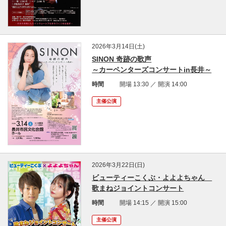
2026年3月14日(土)
SINON 奇跡の歌声
～カーペンターズコンサートin長井～
時間
開場 13:30 ／ 開演 14:00
主催公演
2026年3月22日(日)
ビューティーこくぶ・よよよちゃん
歌まねジョイントコンサート
時間
開場 14:15 ／ 開演 15:00
主催公演