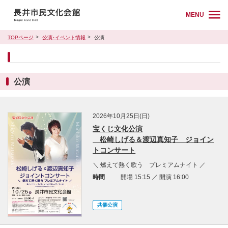
MENU
TOPページ
公演･イベント情報
公演
公演
2026年10月25日(日)
宝くじ文化公演
松崎しげる＆渡辺真知子 ジョイン
トコンサート
＼ 燃えて熱く歌う プレミアムナイト ／
時間
開場 15:15 ／ 開演 16:00
共催公演