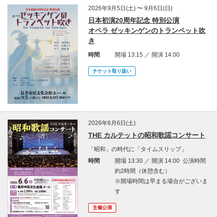
2026年9月5日(土) 〜 9月6日(日)
日本初演20周年記念 特別公演
オペラ ゼッキンゲンのトランペット吹
き
時間
開場 13:15 ／ 開演 14:00
チケット取り扱い
2026年6月6日(土)
THE カルテットの昭和歌謡コンサート
「昭和」の時代に「タイムスリップ」
時間
開場 13:30 ／ 開演 14:00 公演時間
約2時間（休憩含む）
※開場時間は早まる場合がございま
す
主催公演