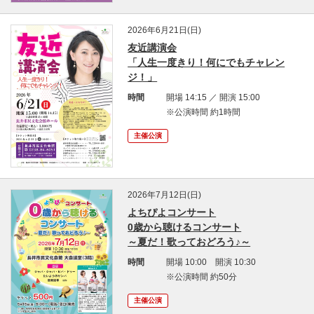
2026年6月21日(日)
友近講演会
「人生一度きり！何にでもチャレン
ジ！」
時間
開場 14:15 ／ 開演 15:00
※公演時間 約1時間
主催公演
2026年7月12日(日)
よちぴよコンサート
0歳から聴けるコンサート
～夏だ！歌っておどろう♪～
時間
開場 10:00 開演 10:30
※公演時間 約50分
主催公演