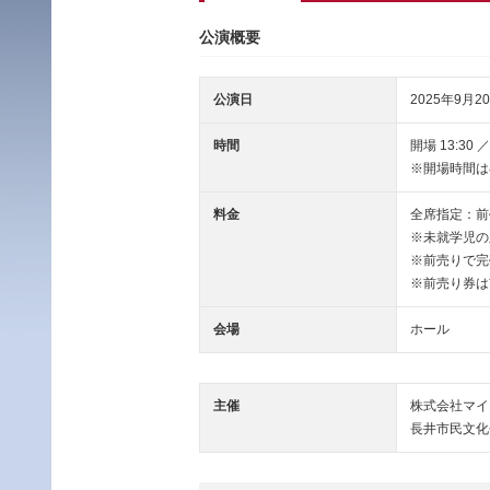
公演概要
公演日
2025年9月20
時間
開場 13:30
※開場時間は
料金
全席指定：前売
※未就学児の
※前売りで完
※前売り券は
会場
ホール
主催
株式会社マイ
長井市民文化