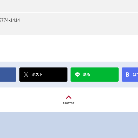
74-1414
ポスト
送る
は