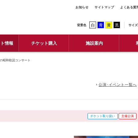
お知らせ
サイトマップ
よくある質
白
青
黄
黒
背景色
サイズ
ント情報
チケット購入
施設案内
トの昭和歌謡コンサート
公演･イベント一覧へ
チケット取り扱い
主催公演