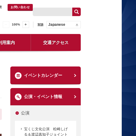
問
お問い合わせ
Japanese
100
%
言語
利用案内
交通アクセス
イベントカレンダー
公演・イベント情報
公演
宝くじ文化公演 松崎しげ
る＆渡辺真知子ジョイント