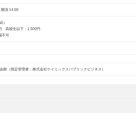
 開演 14:00
込）
0円 高校生以下：1,500円
場不可
会館（指定管理者：株式会社ケイミックスパブリックビジネス）