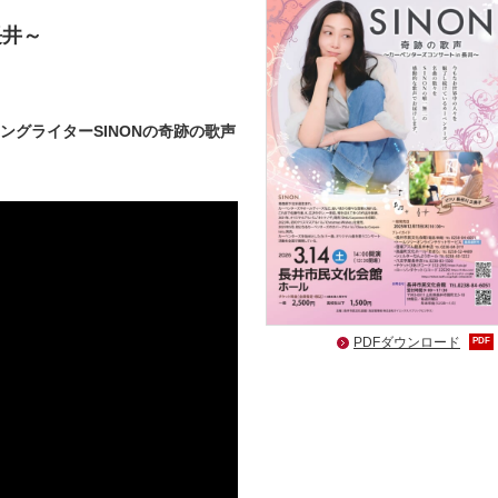
長井～
グライターSINONの奇跡の歌声
PDFダウンロード
PDF