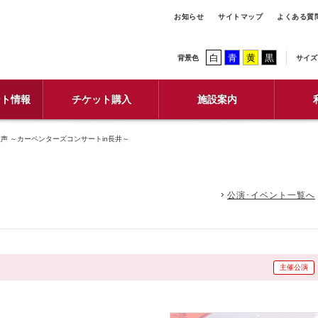
お知らせ
サイトマップ
よくある質
白
青
黄
黒
背景色
サイズ
ント情報
チケット購入
施設案内
の歌声 ～カーペンターズコンサートin長井～
公演･イベント一覧へ
主催公演