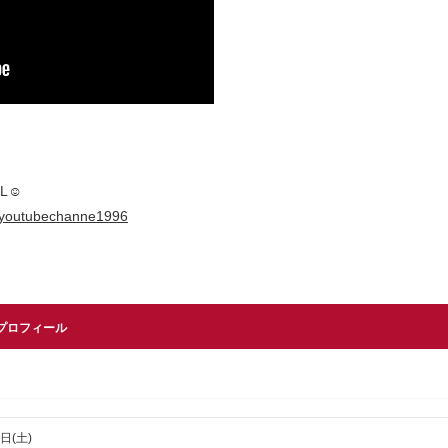
HANNEL☺︎
alyoutubechanne1996
プロフィール
日(土)