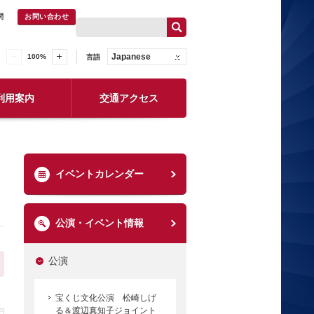
問
お問い合わせ
Japanese
100
%
言語
利用案内
交通アクセス
イベントカレンダー
公演・イベント情報
公演
宝くじ文化公演 松崎しげ
る＆渡辺真知子ジョイント