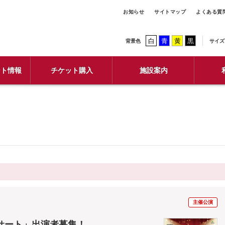
お知らせ
サイトマップ
よくある質
白
青
黄
黒
背景色
サイズ
ント情報
チケット購入
施設案内
主催公演
サート」出演者募集！