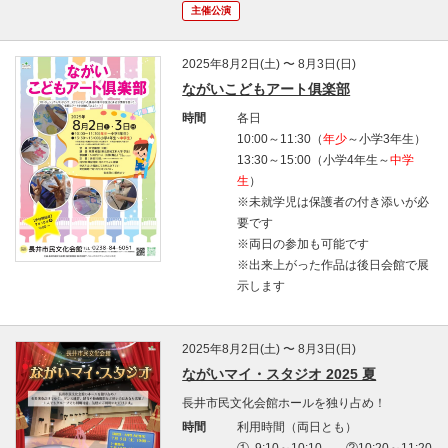
主催公演
2025年8月2日(土) 〜 8月3日(日)
ながいこどもアート俱楽部
時間
各日
10:00～11:30（
年少
～小学3年生）
13:30～15:00（小学4年生～
中学
生
）
※未就学児は保護者の付き添いが必
要です
※両日の参加も可能です
※出来上がった作品は後日会館で展
示します
2025年8月2日(土) 〜 8月3日(日)
ながいマイ・スタジオ 2025 夏
長井市民文化会館ホールを独り占め！
時間
利用時間（両日とも）
① 9:10～10:10 ②10:20～11:20