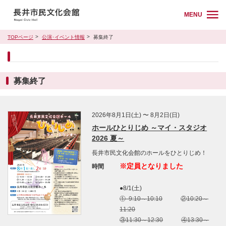
MENU
TOPページ
公演･イベント情報
募集終了
募集終了
2026年8月1日(土) 〜 8月2日(日)
ホールひとりじめ ～マイ・スタジオ
2026 夏～
長井市民文化会館のホールをひとりじめ！
※定員となりました
時間
●8/1(土)
① 9:10～10:10
②10:20～
11:20
③11:30～12:30
④13:30～