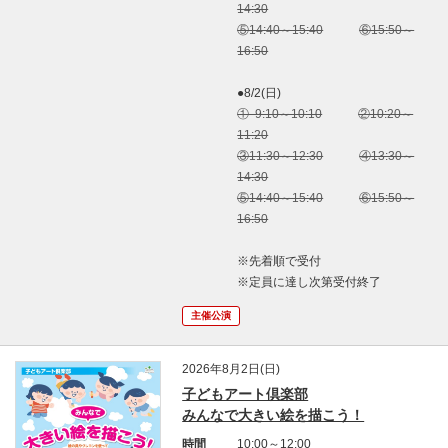
14:30
⑤14:40～15:40
⑥15:50～
16:50
●8/2(日)
① 9:10～10:10
②10:20～
11:20
③11:30～12:30
④13:30～
14:30
⑤14:40～15:40
⑥15:50～
16:50
※先着順で受付
※定員に達し次第受付終了
主催公演
2026年8月2日(日)
子どもアート倶楽部
みんなで大きい絵を描こう！
時間
10:00～12:00