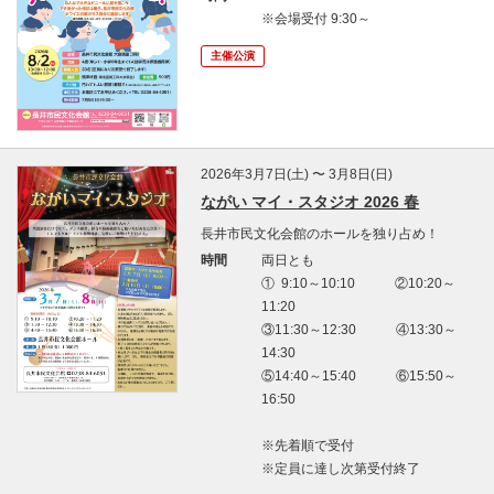
※会場受付 9:30～
主催公演
2026年3月7日(土) 〜 3月8日(日)
ながい マイ・スタジオ 2026 春
長井市民文化会館のホールを独り占め！
時間
両日とも
① 9:10～10:10 ②10:20～
11:20
③11:30～12:30 ④13:30～
14:30
⑤14:40～15:40 ⑥15:50～
16:50
※先着順で受付
※定員に達し次第受付終了