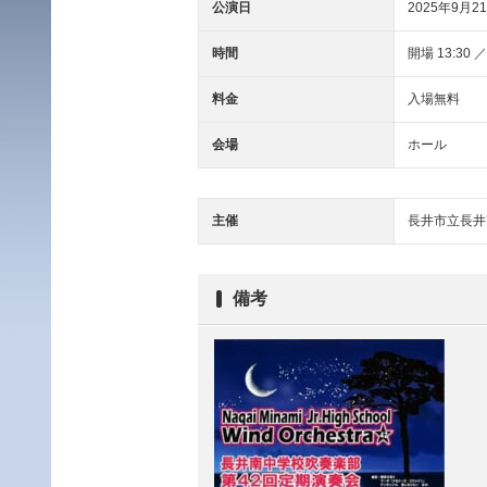
公演日
2025年9月21
時間
開場 13:30 ／
料金
入場無料
会場
ホール
主催
長井市立長井
備考