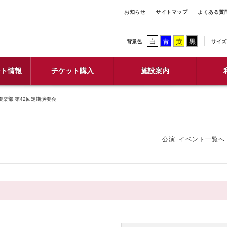
お知らせ
サイトマップ
よくある質
白
青
黄
黒
背景色
サイズ
ント情報
チケット購入
施設案内
楽部 第42回定期演奏会
公演･イベント一覧へ