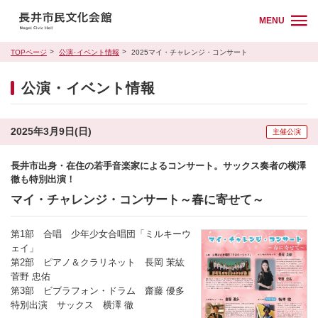
MENU
TOPページ
公演･イベント情報
2025マイ・チャレンジ・コンサート
公演・イベント情報
2025年3月9日(日)
主催公演
長井市出身・在住の若手音楽家によるコンサート。サックス奏者の横澤
徹も特別出演！
マイ・チャレンジ・コンサート～春に寄せて～
第1部 合唱 少年少女合唱団「ミルキーウ
ェイ」
第2部 ピアノ＆クラリネット 長岡 茉紘
菅野 忠佑
第3部 ビブラフォン・ドラム 齋藤 優多
特別出演 サックス 横澤 徹