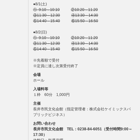
●8/1(土)
① 9:10～10:10
②10:20～11:20
③11:30～12:30
④13:30～14:30
⑤14:40～15:40
⑥15:50～16:50
●8/2(日)
① 9:10～10:10
②10:20～11:20
③11:30～12:30
④13:30～14:30
⑤14:40～15:40
⑥15:50～16:50
※先着順で受付
※定員に達し次第受付終了
会場
ホール
入場料等
１枠 60分 1,000円
主催
長井市民文化会館（指定管理者：株式会社ケイミックスパ
ブリックビジネス）
お問い合わせ
長井市民文化会館 TEL：0238-84-6051
（受付時間9:00～
17:30）