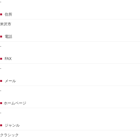
-
■
住所
米沢市
■
電話
-
■
FAX
-
■
メール
-
■
ホームページ
-
■
ジャンル
クラシック