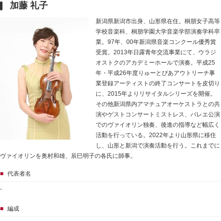
加藤 礼子
新潟県新潟市出身、山形県在住。桐朋女子高等
学校音楽科、桐朋学園大学音楽学部演奏学科卒
業。97年、00年新潟県音楽コンクール優秀賞
受賞。2013年日露青年交流事業にて、ウラジ
オストクのアカデミーホールで演奏。平成25
年・平成26年度りゅーとぴあアウトリーチ事
業登録アーティストの終了コンサートを皮切り
に、2015年よりリサイタルシリーズを開催。
その他新潟県内アマチュアオーケストラとの共
演やゲストコンサートミストレス、バレエ公演
でのヴァイオリン独奏、後進の指導など幅広く
活動を行っている。2022年より山形県に移住
し、山形と新潟で演奏活動を行う。これまでに
ヴァイオリンを奥村和雄、辰巳明子の各氏に師事。
■
代表者名
-
■
編成